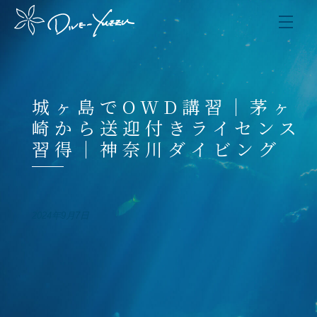
城ヶ島でOWD講習｜茅ヶ
崎から送迎付きライセンス
習得｜神奈川ダイビング
2024年9月7日